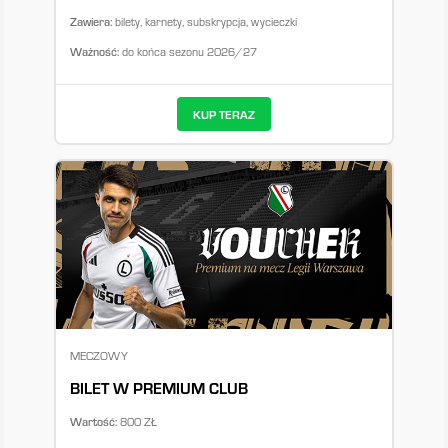
Zawiera:
bilety, karnety, subskrypcja, wycieczki
Ważność:
do końca sezonu 2026/27
KUP TERAZ
MECZOWY
BILET W PREMIUM CLUB
Wartość:
800 ZŁ