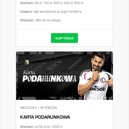
Wartość:
50 zł, 100 zł, 200 zł, 300 zł, 500 zł
Zawiera:
cały asortyment w Legia FanStore
Ważność:
365 dni od zakupu
KUP TERAZ
MECZOWY | WYCIECZKI
KARTA PODARUNKOWA
Wartość:
od 50 zł do 1000 zł