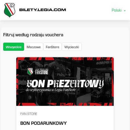
Polski
arrow_drop_down
Filtruj według rodzaju vouchera
Wszystkie
Meczowe
FanStore
Wycieczki
FAN STORE
BON PODARUNKOWY