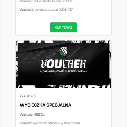
Zawiera:
bilet w strefie Premium Club
Ważność:
do końca sezonu 2026/27
KUP TERAZ
WYCIECZKI
WYCIECZKA SPECJALNA
Wartość:
499 ZŁ
Zawiera:
zwiedzanie stadionu w dniu meczu