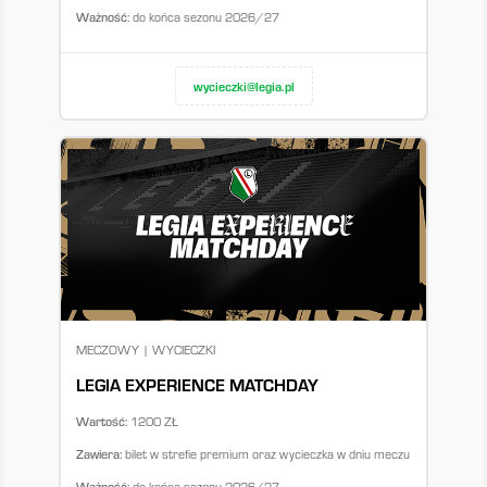
Ważność:
do końca sezonu 2026/27
wycieczki@legia.pl
MECZOWY | WYCIECZKI
LEGIA EXPERIENCE MATCHDAY
Wartość:
1200 ZŁ
Zawiera:
bilet w strefie premium oraz wycieczka w dniu meczu
Ważność:
do końca sezonu 2026/27