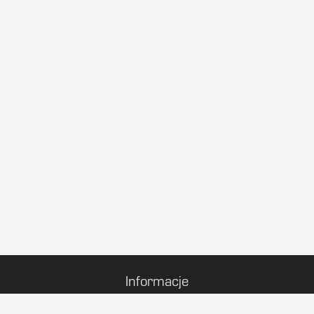
Informacje
Regulamin sprzedaży karnetów w sezonie 2026/2027