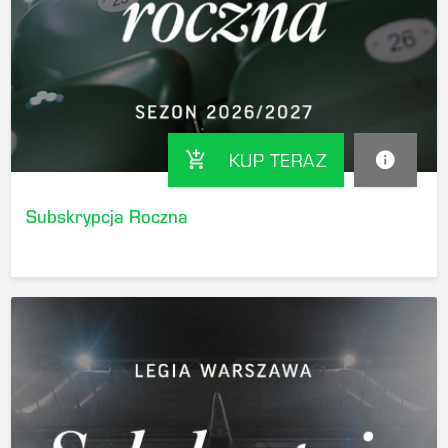
KUP TERAZ
add_shopping_cart
info
Subskrypcja Roczna