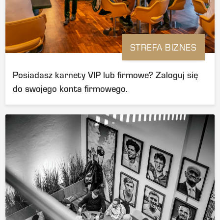
Kontakt: wycieczki@legia.pl | tel. 608 542 541
Istnieje możliwość zakupu pakietu Legia Experience Matchday, zawierającego bilet do strefy Premium Club lub The Box. W tym celu zapraszamy do kontaktu.
STREFA BIZNES
Posiadasz karnety VIP lub firmowe? Zaloguj się
do swojego konta firmowego.