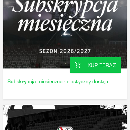
KUP TERAZ
add_shopping_cart
Subskrypcja miesięczna - elastyczny dostęp