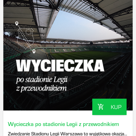
KUP
add_shopping_cart
Wycieczka po stadionie Legii z przewodnikiem
Zwiedzanie Stadionu Legii Warszawa to wyjątkowa okazja, by zobaczyć obiekt od strony niedostępnej na co dzień dla kibiców. Podczas wycieczki przewodnik opowie o historii stadionu oraz funkcjonowaniu klubu.