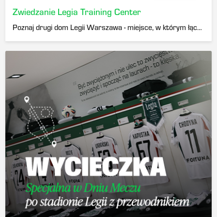
Zwiedzanie Legia Training Center
Poznaj drugi dom Legii Warszawa - miejsce, w którym łączymy sport, naukę, medycynę i zapierające dech innowacje, aby rozwijać największe talenty.
Nabywca biletu ma prawo do skorzystania z 10% zniżki na zakup biletu na wybrany mecz PKO Bank Polski Ekstraklasy.