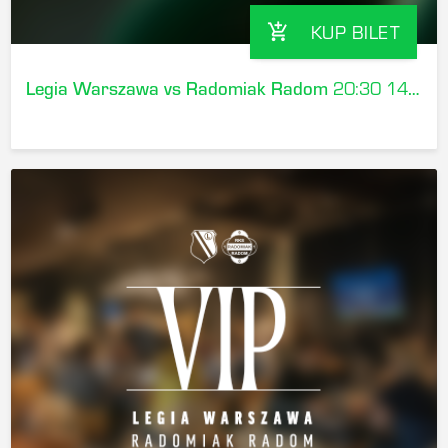
KUP BILET
add_shopping_cart
Legia Warszawa vs Radomiak Radom
20:30 14-08-2026