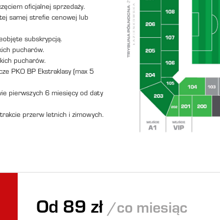
ęciem oficjalnej sprzedaży.
ej samej strefie cenowej lub
eobjęte subskrypcją.
kich pucharów.
skich pucharów.
cze PKO BP Ekstraklasy (max 5
e pierwszych 6 miesięcy od daty
 trakcie przerw letnich i zimowych.
Od 89 zł
/co miesiąc